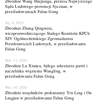
Zbrodnie Wang Shujianga, prezesa Najwyższego
Sądu Ludowego prowincji Syczuan, w
prześladowaniach Falun Gong
Sty. 8, 2025
Zbrodnie Zhang Qingweia,
wiceprzewodniczącego Stałego Komitetu KPCh
XIV Ogólnochińskiego Zgromadzenia
Przedstawicieli Ludowych, w prześladowaniu
Falun Gong
Wrz. 11, 2024
Zbrodnie Lu Xianyu, byłego sekretarza partii i
naczelnika więzienia Wangling, w
prześladowaniu Falun Gong
Wrz. 10, 2024
Zbrodnie urzędników prokuratury Yin Ling i Ou
Lingjun w prześladowaniu Falun Gong