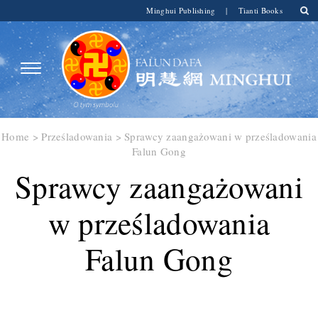
Minghui Publishing
|
Tianti Books
Home
>
Prześladowania
>
Sprawcy zaangażowani w prześladowania
Falun Gong
Sprawcy zaangażowani
w prześladowania
Falun Gong