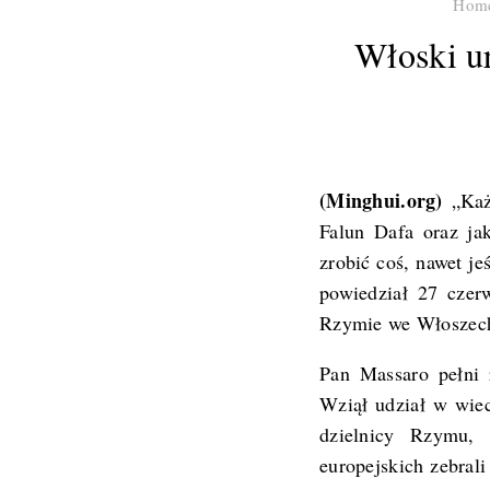
Hom
Włoski ur
(Minghui.org)
„Każd
Falun Dafa oraz jak
zrobić coś, nawet j
powiedział 27 czer
Rzymie we Włoszec
Pan Massaro pełni r
Wziął udział w wiec
dzielnicy Rzymu, 
europejskich zebral