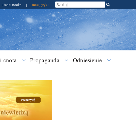
Tianti Books
|
Inne języki
i cnota
Propaganda
Odniesienie