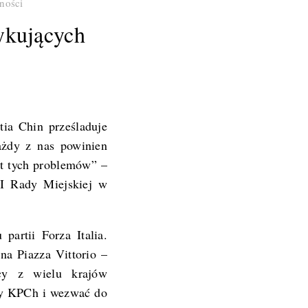
ności
tykujących
ia Chin prześladuje
Każdy z nas powinien
at tych problemów” –
II Rady Miejskiej w
partii Forza Italia.
na Piazza Vittorio –
ący z wielu krajów
ony KPCh i wezwać do