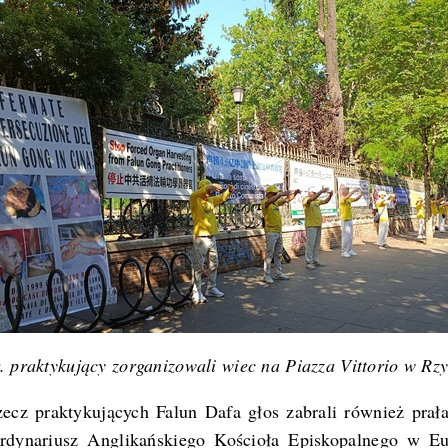
. praktykujący zorganizowali wiec na Piazza Vittorio w Rz
ecz praktykujących Falun Dafa głos zabrali również prał
 ordynariusz Anglikańskiego Kościoła Episkopalnego w Eu