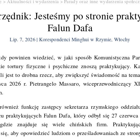
e
>
Aktualności i wydarzenia
>
Parady oraz inne wydarzenia społecz
zędnik: Jesteśmy po stronie prak
Falun Dafa
Lip. 7, 2026 | Korespondenci Minghui w Rzymie, Włochy
y powinien wiedzieć, w jaki sposób Komunistyczna Part
ie tortury fizyczne i psychiczne znoszą praktykujący. 
eśli jest to drobna rzecz, aby zwiększyć świadomość na tem
wca 2026 r. Pietrangelo Massaro, wiceprzewodniczący X
h.
ównież funkcję zastępcy sekretarza rzymskiego oddziału 
u praktykujących Falun Dafa, który odbył się 27 czerwca 
gdzie znajduje się wiele chińskich firm. Praktykuj
i się, aby opowiedzieć ludziom o prześladowaniach ze str