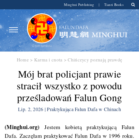
Minghui Publishing
|
Tianti Books
Home
>
Karma i cnota
>
Chińczycy poznają prawdę
Mój brat policjant prawie
stracił wszystko z powodu
prześladowań Falun Gong
Lip. 2, 2026 | Praktykująca Falun Dafa w Chinach
(Minghui.org)
Jestem kobietą praktykującą Falun
Dafa. Zaczęłam praktykować Falun Dafa w 1996 roku.