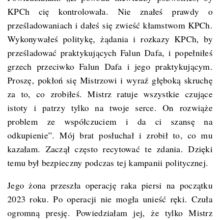
KPCh cię kontrolowała. Nie znałeś prawdy o
prześladowaniach i dałeś się zwieść kłamstwom KPCh.
Wykonywałeś politykę, żądania i rozkazy KPCh, by
prześladować praktykujących Falun Dafa, i popełniłeś
grzech przeciwko Falun Dafa i jego praktykującym.
Proszę, pokłoń się Mistrzowi i wyraź głęboką skruchę
za to, co zrobiłeś. Mistrz ratuje wszystkie czujące
istoty i patrzy tylko na twoje serce. On rozwiąże
problem ze współczuciem i da ci szansę na
odkupienie”. Mój brat posłuchał i zrobił to, co mu
kazałam. Zaczął często recytować te zdania. Dzięki
temu był bezpieczny podczas tej kampanii politycznej.
Jego żona przeszła operację raka piersi na początku
2023 roku. Po operacji nie mogła unieść ręki. Czuła
ogromną presję. Powiedziałam jej, że tylko Mistrz