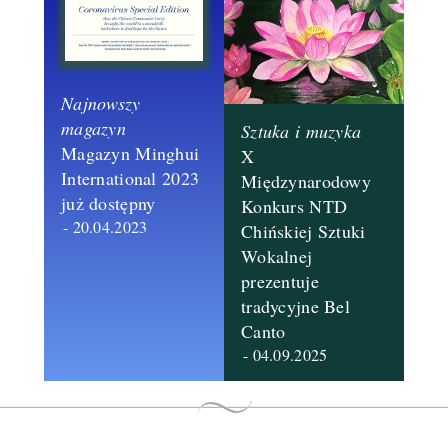
Najnowszy
magazyn
Sztuka i muzyka
Magazyn Minghui
X
International 2023 ​
Międzynarodowy
już dostępny
Konkurs NTD
- 20.04.2023
Chińskiej Sztuki
Wokalnej
prezentuje
tradycyjne Bel
Canto
- 04.09.2025