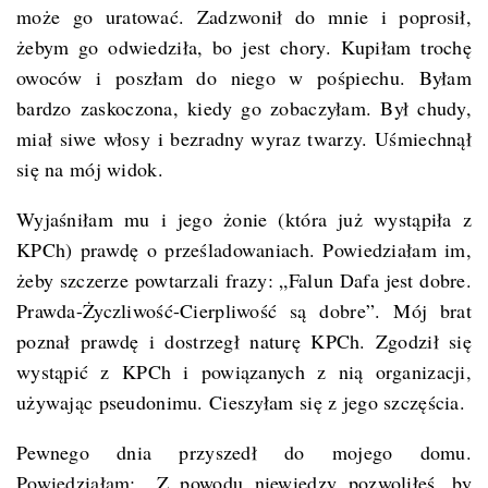
może go uratować. Zadzwonił do mnie i poprosił,
żebym go odwiedziła, bo jest chory. Kupiłam trochę
owoców i poszłam do niego w pośpiechu. Byłam
bardzo zaskoczona, kiedy go zobaczyłam. Był chudy,
miał siwe włosy i bezradny wyraz twarzy. Uśmiechnął
się na mój widok.
Wyjaśniłam mu i jego żonie (która już wystąpiła z
KPCh) prawdę o prześladowaniach. Powiedziałam im,
żeby szczerze powtarzali frazy: „Falun Dafa jest dobre.
Prawda-Życzliwość-Cierpliwość są dobre”. Mój brat
poznał prawdę i dostrzegł naturę KPCh. Zgodził się
wystąpić z KPCh i powiązanych z nią organizacji,
używając pseudonimu. Cieszyłam się z jego szczęścia.
Pewnego dnia przyszedł do mojego domu.
Powiedziałam: „Z powodu niewiedzy pozwoliłeś, by