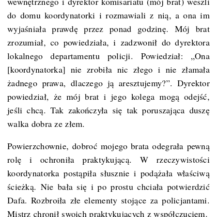
wewnętrznego i dyrektor komisariatu (mój brat) weszli
do domu koordynatorki i rozmawiali z nią, a ona im
wyjaśniała prawdę przez ponad godzinę. Mój brat
zrozumiał, co powiedziała, i zadzwonił do dyrektora
lokalnego departamentu policji. Powiedział: „Ona
[koordynatorka] nie zrobiła nic złego i nie złamała
żadnego prawa, dlaczego ją aresztujemy?”. Dyrektor
powiedział, że mój brat i jego kolega mogą odejść,
jeśli chcą. Tak zakończyła się tak poruszająca duszę
walka dobra ze złem.
Powierzchownie, dobroć mojego brata odegrała pewną
rolę i ochroniła praktykującą. W rzeczywistości
koordynatorka postąpiła słusznie i podążała właściwą
ścieżką. Nie bała się i po prostu chciała potwierdzić
Dafa. Rozbroiła złe elementy stojące za policjantami.
Mistrz
chronił swoich praktykujących z współczuciem.