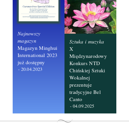
Najnowszy
magazyn
Sztuka i muzyka
Magazyn Minghui
X
International 2023 ​
Międzynarodowy
już dostępny
Konkurs NTD
- 20.04.2023
Chińskiej Sztuki
Wokalnej
prezentuje
tradycyjne Bel
Canto
- 04.09.2025