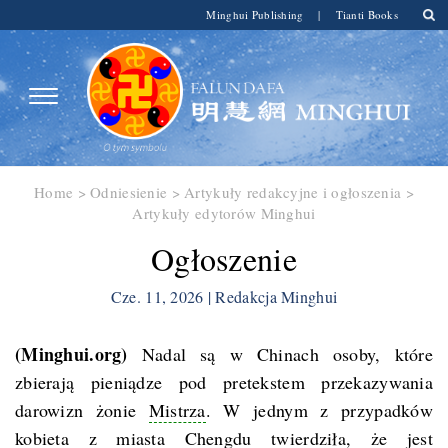
Minghui Publishing
|
Tianti Books
Home
>
Odniesienie
>
Artykuły redakcyjne i ogłoszenia
>
Artykuły edytorów Minghui
Ogłoszenie
Cze. 11, 2026 | Redakcja Minghui
(Minghui.org)
Nadal są w Chinach osoby, które
zbierają pieniądze pod pretekstem przekazywania
darowizn żonie
Mistrza
. W jednym z przypadków
kobieta z miasta Chengdu twierdziła, że jest