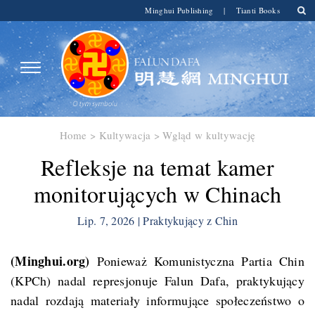
Minghui Publishing
|
Tianti Books
Home
>
Kultywacja
>
Wgląd w kultywację
Refleksje na temat kamer
monitorujących w Chinach
Lip. 7, 2026 | Praktykujący z Chin
(Minghui.org)
Ponieważ Komunistyczna Partia Chin
(KPCh) nadal represjonuje Falun Dafa, praktykujący
nadal rozdają materiały informujące społeczeństwo o