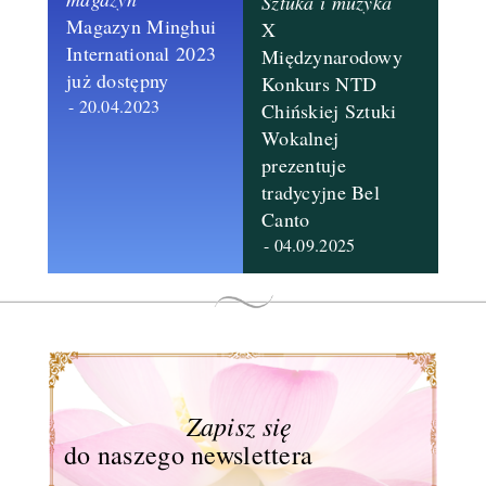
Sztuka i muzyka
Magazyn Minghui
X
International 2023 ​
Międzynarodowy
już dostępny
Konkurs NTD
- 20.04.2023
Chińskiej Sztuki
Wokalnej
prezentuje
tradycyjne Bel
Canto
- 04.09.2025
Zapisz się
do naszego newslettera